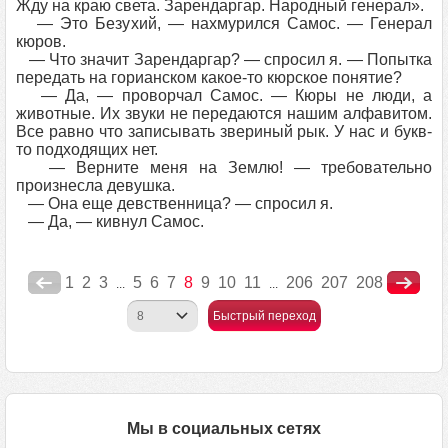
Жду на краю света. Зарендаргар. Народный генерал».
— Это Безухий, — нахмурился Самос. — Генерал
кюров.
— Что значит Зарендаргар? — спросил я. — Попытка
передать на горианском какое-то кюрское понятие?
— Да, — проворчал Самос. — Кюры не люди, а
животные. Их звуки не передаются нашим алфавитом.
Все равно что записывать звериный рык. У нас и букв-
то подходящих нет.
— Верните меня на Землю! — требовательно
произнесла девушка.
— Она еще девственница? — спросил я.
— Да, — кивнул Самос.
1
2
3
5
6
7
8
9
10
11
206
207
208
...
...
Быстрый переход
Мы в социальных сетях