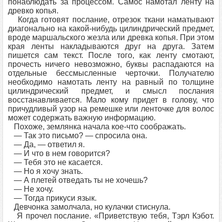
понаблюдать за процессом. Самос намотал ленту на
древко копья.
Когда готовят послание, отрезок ткани наматывают
диагонально на какой-нибудь цилиндрический предмет,
вроде маршальского жезла или древка копья. При этом
края ленты накладываются друг на друга. Затем
пишется сам текст. После того, как ленту смотают,
прочесть ничего невозможно, буквы распадаются на
отдельные бессмысленные черточки. Получателю
необходимо намотать ленту на равный по толщине
цилиндрический предмет, и смысл послания
восстанавливается. Мало кому придет в голову, что
причудливый узор на ремешке или ленточке для волос
может содержать важную информацию.
Похоже, землянка начала кое-что соображать.
— Так это письмо? — спросила она.
— Да, — ответил я.
— И что в нем говорится?
— Тебя это не касается.
— Но я хочу знать.
— А плетей отведать ты не хочешь?
— Не хочу.
— Тогда прикуси язык.
Девчонка замолчала, но кулачки стиснула.
Я прочел послание. «Приветствую тебя, Тэрл Кэбот.