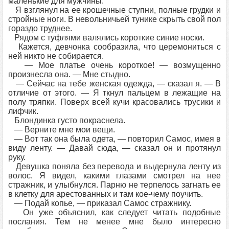
маленькие для мужчины.
Я взглянул на ее крошечные ступни, полные грудки и
стройные ноги. В невольничьей тунике скрыть свой пол
гораздо труднее.
Рядом с туфлями валялись короткие синие носки.
Кажется, девчонка сообразила, что церемониться с
ней никто не собирается.
— Мое платье очень короткое! — возмущенно
произнесла она. — Мне стыдно.
— Сейчас на тебе женская одежда, — сказал я. — В
отличие от этого. — Я ткнул пальцем в лежащие на
полу тряпки. Поверх всей кучи красовались трусики и
лифчик.
Блондинка густо покраснела.
— Верните мне мои вещи.
— Вот так она была одета, — повторил Самос, имея в
виду ленту. — Давай сюда, — сказал он и протянул
руку.
Девушка поняла без перевода и выдернула ленту из
волос. Я видел, какими глазами смотрел на нее
стражник, и улыбнулся. Парню не терпелось загнать ее
в клетку для арестованных и там кое-чему поучить.
— Подай копье, — приказал Самос стражнику.
Он уже объяснил, как следует читать подобные
послания. Тем не менее мне было интересно