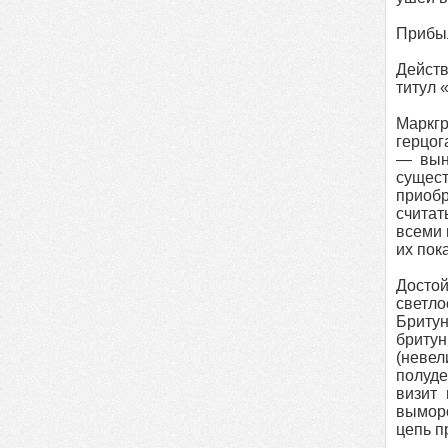
Прибыл
Действ
титул 
Маркгр
герцог
— вын
сущест
приобр
считат
всеми 
их пок
Достой
светл
Бритун
бритун
(невел
полуде
визит 
выморо
цепь п