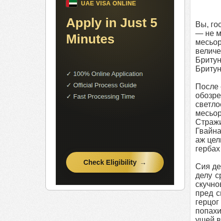
Вы, го
— не м
месьо
величе
Бритун
Бритун
После 
обозре
светл
месьо
Стражи
Гвайна
аж цел
гербах
Сия де
делу с
скучно
пред с
герцо
попахи
ушей в