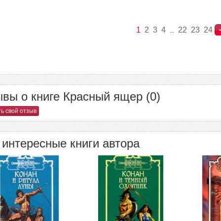
1
2
3
4
22
23
24
...
вы о книге Красный ящер (0)
ь свой отзыв
интересные книги автора