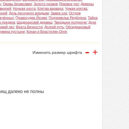
ы
;
Оковы безмолвия
;
Золото гномов
;
Роковое ухо
;
Демоны
вихрей
;
Ночная охота
;
Клятва варвара
;
Чужая клятва
;
еней
;
Дочь песочного владыки
;
Замок зла
;
Остров
речённых
;
Правосудие Йезма
;
Подземелье Редборна
;
Тайна
 предков
;
Шадизарский дервиш
;
Твердыня полуночи
;
Духи
ликий лес
;
Врата Вечности
;
Долгий путь
;
Обсидиановый
ужина пустыни
;
Конан и Властелин Огня
;
-
+
Изменить размер шрифта
вищ далеко не полны