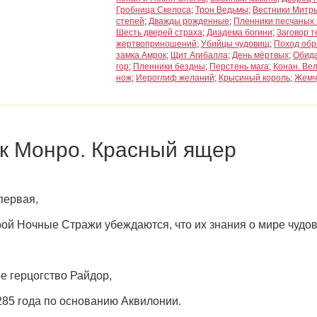
Гробница Скелоса
;
Трон Ведьмы
;
Вестники Митр
степей
;
Дважды рожденные
;
Пленники песчаных 
Шесть дверей страха
;
Диадема богини
;
Заговор т
жертвоприношений
;
Убийцы чудовищ
;
Поход об
замка Амрок
;
Щит Агибалла
;
День мёртвых
;
Обида
гор
;
Пленники бездны
;
Перстень мага
;
Конан. Ве
нож
;
Иероглиф желаний
;
Крысиный король
;
Жемч
к Монро. Красный ящер
первая,
рой Ночные Стражи убеждаются, что их знания о мире чудо
е герцогство Райдор,
285 года по основанию Аквилонии.