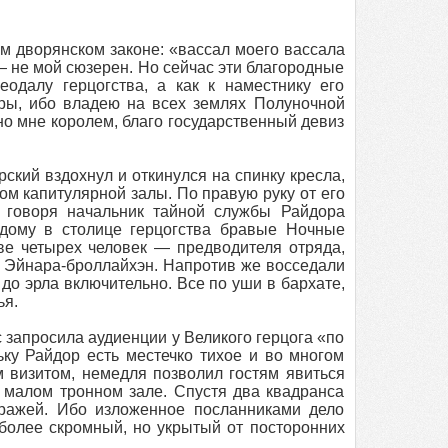
м дворянском законе: «вассал моего вассала
— не мой сюзерен. Но сейчас эти благородные
далу герцогства, а как к наместнику его
ры, ибо владею на всех землях Полуночной
о мне королем, благо государственный девиз
кий вздохнул и откинулся на спинку кресла,
м капитулярной залы. По правую руку от его
е говоря начальник тайной службы Райдора
дому в столице герцогства бравые Ночные
ве четырех человек — предводителя отряда,
и Эйнара-броллайхэн. Напротив же восседали
до эрла включительно. Все по уши в бархате,
ья.
запросила аудиенции у Великого герцога «по
ьку Райдор есть местечко тихое и во многом
 визитом, немедля позволил гостям явиться
в малом тронном зале. Спустя два квадранса
ражей. Ибо изложенное посланниками дело
 более скромный, но укрытый от посторонних