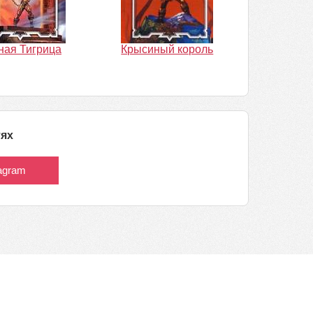
ная Тигрица
Крысиный король
тях
tagram