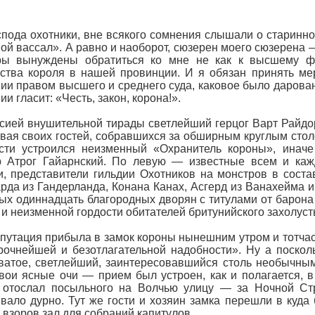
спода охотники, вне всякого сомнения слышали о старинно
ой вассал». А равно и наоборот, сюзерен моего сюзерена 
ры вынуждены обратиться ко мне не как к высшему фео
ства короля в нашей провинции. И я обязан принять ме
ии правом высшего и среднего суда, каковое было дарован
ии гласит: «Честь, закон, корона!».
сией внушительной тирады светлейший герцог Варт Райдорс
вая своих гостей, собравшихся за обширным круглым столо
ости устроился неизменный «Охранитель короны», инач
р Атрог Гайарнский. По левую — известные всем и каж
, представители гильдии Охотников на монстров в соста
рда из Гандерланда, Конана Канах, Асгерд из Ванахейма 
ых одиннадцать благородных дворян с титулами от барона 
 и неизменной гордости обитателей бритунийского захолуст
путация прибыла в замок короны нынешним утром и тотчас 
рочнейшей и безотлагательной надобности». Ну а поскол
ватое, светлейший, заинтересовавшийся столь необычным
вои ясные очи — прием был устроен, как и полагается, 
г отослал посыльного на Волчью улицу — за Ночной Ст
вало дурно. Тут же гости и хозяин замка перешли в куда
 взоров зал для собраний капитулов.