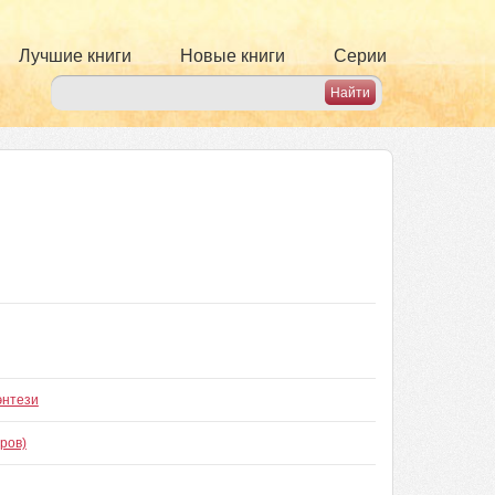
Лучшие книги
Новые книги
Серии
энтези
ров)