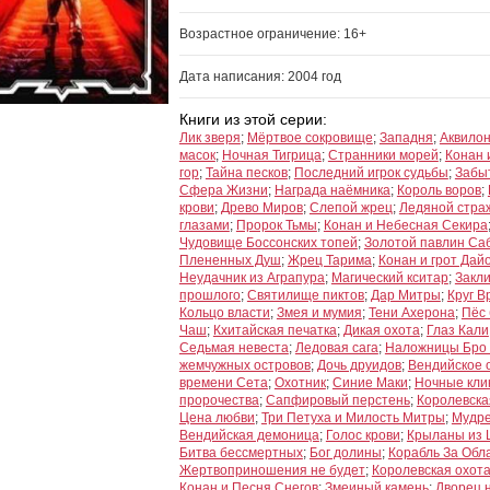
Возрастное ограничение: 16+
Дата написания: 2004 год
Книги из этой серии:
Лик зверя
;
Мёртвое сокровище
;
Западня
;
Аквилон
масок
;
Ночная Тигрица
;
Странники морей
;
Конан 
гор
;
Тайна песков
;
Последний игрок судьбы
;
Забы
Сфера Жизни
;
Награда наёмника
;
Король воров
;
крови
;
Древо Миров
;
Слепой жрец
;
Ледяной стра
глазами
;
Пророк Тьмы
;
Конан и Небесная Секира
Чудовище Боссонских топей
;
Золотой павлин Са
Плененных Душ
;
Жрец Тарима
;
Конан и грот Дай
Неудачник из Аграпура
;
Магический кситар
;
Закл
прошлого
;
Святилище пиктов
;
Дар Митры
;
Круг В
Кольцо власти
;
Змея и мумия
;
Тени Ахерона
;
Пёс
Чаш
;
Кхитайская печатка
;
Дикая охота
;
Глаз Кали
Седьмая невеста
;
Ледовая сага
;
Наложницы Бро
жемчужных островов
;
Дочь друидов
;
Вендийское 
времени Сета
;
Охотник
;
Синие Маки
;
Ночные кли
пророчества
;
Сапфировый перстень
;
Королевска
Цена любви
;
Три Петуха и Милость Митры
;
Мудре
Вендийская демоница
;
Голос крови
;
Крыланы из 
Битва бессмертных
;
Бог долины
;
Корабль За Обл
Жертвоприношения не будет
;
Королевская охот
Конан и Песня Снегов
;
Змеиный камень
;
Дворец 