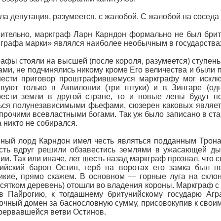
а депутация, разумеется, с жалобой. С жалобой на сосед
ительно, маркграф Ларн Карндон формально не был брит
«графа марки» являлся наиболее необычным в государствах
афы стояли на высшей (после короля, разумеется) ступен
ами, не подчинялись никому кроме Его величества и были 
ести приговор проштрафившемуся маркграфу мог исключ
вуют только в Аквилонии (три штуки) и в Зингаре (одн
ести земли в другой стране, то и новые лены будут по
ься полунезависимыми фьефами, сюзерен каковых являет
прочими всевластными богами. Так уж было записано в ст
а никто не собирался.
ный лорд Карндон имел честь являться подданным Трона
ость вдруг решили обзавестись землями в ужасающей д
ии. Так или иначе, лет шесть назад маркграф прознал, что
ийский барон Остин, герб на воротах его замка был п
икие, прямо скажем. В основном — горные луга на скло
сятком деревень) отошли во владения короны. Маркграф с 
в Пайрогию, к тогдашнему бритунийскому государю Агр
чный домен за баснословную сумму, присовокупив к свои
рервавшейся ветви Остинов.