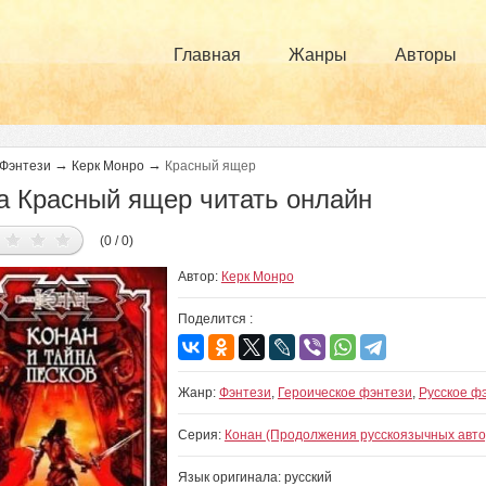
Главная
Жанры
Авторы
→
→
Фэнтези
Керк Монро
Красный ящер
а Красный ящер читать онлайн
(0 / 0)
Автор:
Керк Монро
Поделится :
Жанр:
Фэнтези
,
Героическое фэнтези
,
Русское ф
Серия:
Конан (Продолжения русскоязычных авто
Язык оригинала: русский