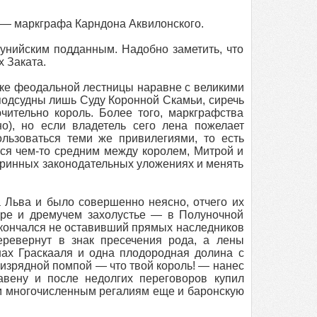
а — маркграфа Карндона Аквилонского.
унийским подданным. Надобно заметить, что
 Заката.
ьке феодальной лестницы наравне с великими
подсудны лишь Суду Коронной Скамьи, сиречь
ительно король. Более того, маркграфства
о), но если владетель сего лена пожелает
льзоваться теми же привилегиями, то есть
ся чем-то средним между королем, Митрой и
аринных законодательных уложениях и менять
 Льва и было совершенно неясно, отчего их
ыре и дремучем захолустье — в Полуночной
 скончался не оставивший прямых наследников
еревернут в знак пресечения рода, а лены
нах Граскааля и одна плодородная долина с
изрядной помпой — что твой король! — нанес
авену и после недолгих переговоров купил
м многочисленным регалиям еще и баронскую