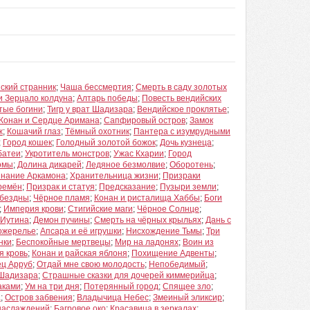
ский странник
;
Чаша бессмертия
;
Смерть в саду золотых
и Зерцало колдуна
;
Алтарь победы
;
Повесть вендийских
тые богини
;
Тигр у врат Шадизара
;
Вендийское проклятье
;
Конан и Сердце Аримана
;
Сапфировый остров
;
Замок
ж
;
Кошачий глаз
;
Тёмный охотник
;
Пантера с изумрудными
;
Город кошек
;
Голодный золотой божок
;
Дочь кузнеца
;
батеи
;
Укротитель монстров
;
Ужас Кхарии
;
Город
омы
;
Долина дикарей
;
Ледяное безмолвие
;
Оборотень
;
инание Аркамона
;
Хранительница жизни
;
Призраки
ремён
;
Призрак и статуя
;
Предсказание
;
Пузыри земли
;
 бездны
;
Чёрное пламя
;
Конан и ристалища Хаббы
;
Боги
;
Империя крови
;
Стигийские маги
;
Чёрное Солнце
;
 Иутина
;
Демон пучины
;
Смерть на чёрных крыльях
;
Дань с
ожерелье
;
Апсара и её игрушки
;
Нисхождение Тьмы
;
Три
нки
;
Беспокойные мертвецы
;
Мир на ладонях
;
Воин из
я кровь
;
Конан и райская яблоня
;
Похищение Адвенты
;
ц Арруб
;
Отдай мне свою молодость
;
Непобедимый
;
Шадизара
;
Страшные сказки для дочерей киммерийца
;
аками
;
Ум на три дня
;
Потерянный город
;
Спящее зло
;
а
;
Остров забвения
;
Владычица Небес
;
Змеиный эликсир
;
наслаждений
;
Багровое око
;
Красавица в зеркалах
;