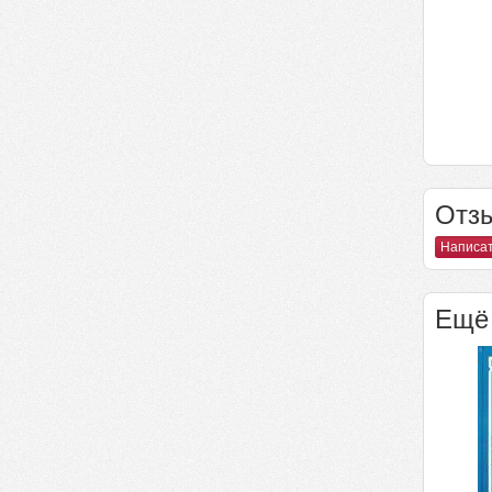
Отзы
Написат
Ещё 