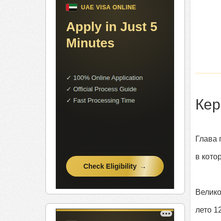
Кер
Глава 
в кото
Велико
лето 1